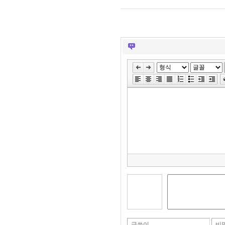
글쓴이
비