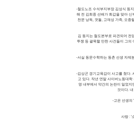
-철도노조 수석부지부장 김성식 동지가
해 전 김희중 선배가 회갑을 맞아 신
천문 낭독, 갯돌, 고재성 가족, 오
김 동지는 철도본부로 파견되어 전임
투쟁 등 괄목할 만한 사건들이 그의
-서실 동문수학하는 동촌 선생 자제분
-김상곤 경기교육감이 사고를 쳤다. 
고 있다. 작년 연말 사이버노동대학
영 내부에서 약간의 논란이 일었지
것이다. 
-고은 선생의
사랑 :