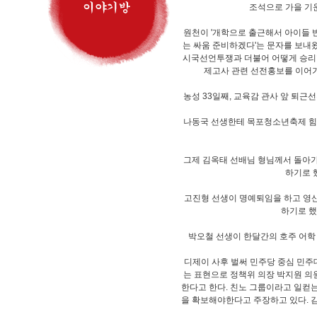
조석으로 가을 기운
원천이 '개학으로 출근해서 아이들 반
는 싸움 준비하겠다'는 문자를 보내
시국선언투쟁과 더불어 어떻게 승리할 
제고사 관련 선전홍보를 이어가
농성 33일째, 교육감 관사 앞 퇴근
나동국 선생한테 목포청소년축제 힘있
그제 김옥태 선배님 형님께서 돌아가
하기로 
고진형 선생이 명예퇴임을 하고 영
하기로 했
박오철 선생이 한달간의 호주 어학
디제이 사후 벌써 민주당 중심 민주
는 표현으로 정책위 의장 박지원 의
한다고 한다. 친노 그룹이라고 일컫
을 확보해야한다고 주장하고 있다. 김