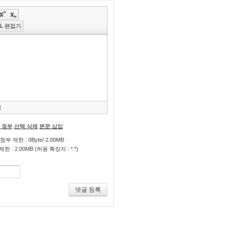
»
편
ML 편집기
집
도
구
모
음
건
너
뛰
기
절
 첨부
선택 삭제
본문 삽입
첨부 제한 : 0Byte/ 2.00MB
 : 2.00MB (허용 확장자 : *.*)
댓글 등록