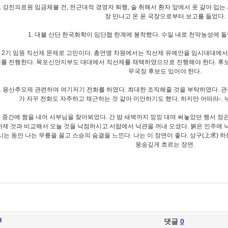
1. 강진의료원 임금체불 건, 전근대적 경영자 퇴행, 술 취해서 환자 앞에서 옷 갈아 입는
장 만나고 온 윤 국장으로부터 보고를 들었다.
1. 대불 산단 한국화학이 임단협 한계에 봉착했다. 수일 내로 천막농성에 돌
. 2기 임원 직선제 문제로 고민이다. 총연맹 차원에서는 직선제 유예안을 임시대대에
를 진행한다. 목포신안지부도 대대에서 직선제를 채택하였으므로 진행해야 한다. 후
무국장 후보도 있어야 한다.
1. 용산추모제 관련하여 여기저기 전화를 하였다. 최대한 조직해줄 것을 부탁하였다. 관
가 자꾸 전화도 자주하고 채근하는 것 같아 미안하기도 했다. 하지만 어떠랴-. 
. 중간에 짬을 내어 사부님을 찾아뵈었다. 간 밤 새벽까지 낑낑 대며 써놓았던 행서 
어제 것과 비교해서 오늘 것을 낙점하시고 서랍에서 낙관을 꺼내 오셨다. 붉은 인주에
시는 동안 나는 무릎을 꿇고 스승의 숨결을 느낀다. 나는 이 장면이 좋다. 상구(上求)
웅숭깊게 흐르는 장면.
댓글
0