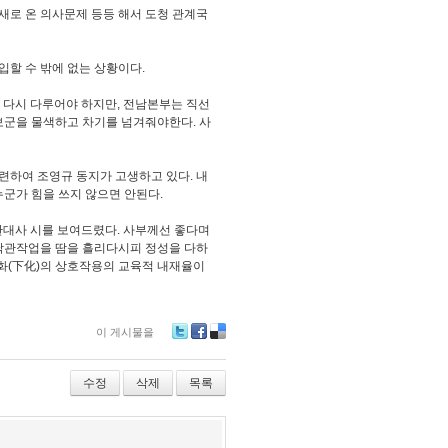
 새로 온 의사문제 등등 해서 도청 관계국
입할 수 밖에 없는 상황이다.
서 다시 다루어야 하지만, 전남본부는 직선
보군을 물색하고 차기를 넘겨줘야한다. 사
련하여 조영규 동지가 고생하고 있다. 내
누군가 힘을 쓰지 않으면 안된다.
정관대사 시를 보여드렸다. 사부께선 좋다며
 낙관작업을 땀을 흘리다시피 정성을 다하
 하화(下化)의 상호작용의 교육적 내재율이
이 게시물을
Tw
Fa
De
itte
ceb
lici
r
oo
ou
수정
삭제
목록
k
s