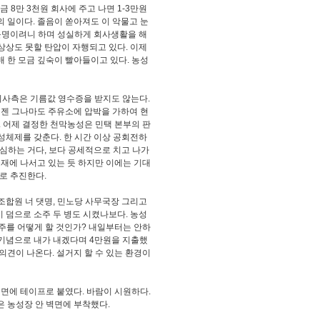
납금 8만 3천원 회사에 주고 나면 1-3만원
의 일이다. 졸음이 쏟아져도 이 악물고 눈
운명이려니 하며 성실하게 회사생활을 해
상상도 못할 탄압이 자행되고 있다. 이제
 한 모금 깊숙이 빨아들이고 있다. 농성
터 회사측은 기름값 영수증을 받지도 않는다.
이젠 그나마도 주유소에 압박을 가하여 현
. 어제 결정한 천막농성은 민택 본부의 판
체제를 갖춘다. 한 시간 이상 공회전하
심하는 거다, 보다 공세적으로 치고 나가
중재에 나서고 있는 듯 하지만 이에는 기대
대로 추진한다.
, 조합원 너 댓명, 민노당 사무국장 그리고
이 덤으로 소주 두 병도 시켰나보다. 농성
주를 어떻게 할 것인가? 내일부터는 안하
 기념으로 내가 내겠다며 4만원을 지출했
의견이 나온다. 설거지 할 수 있는 환경이
 벽면에 테이프로 붙였다. 바람이 시원하다.
 농성장 안 벽면에 부착했다.