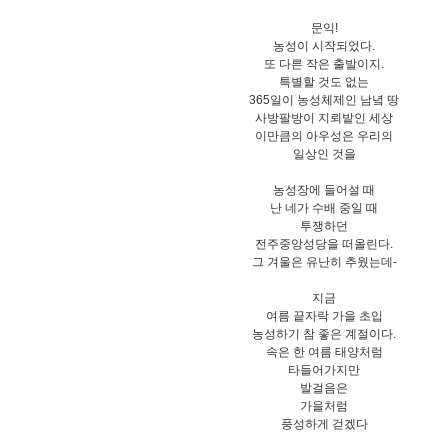
문익!
농성이 시작되었다.
또 다른 작은 출발이지.
특별할 것도 없는
365일이 농성체제인 남녘 땅
사방팔방이 지뢰밭인 세상
이만큼의 아우성은 우리의
일상인 것을
농성장에 들어설 때
난 네가 수배 중일 때
투쟁하던
전주중앙성당을 떠올린다.
그 겨울은 유난히 추웠는데-
지금
여름 끝자락 가을 초입
농성하기 참 좋은 계절이다.
속은 한 여름 태양처럼
타들어가지만
발걸음은
가을처럼
풍성하게 걷겠다