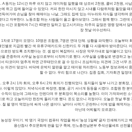
1. A 동지는 12시간 하루 쉬지 않고 개미처럼 일했을 때 상조비 2천원, 콜비 2천원, 사
손에 쥐고 집에 들어갈 수 있었다. 커피 한잔 마시지 않고 시내를 다람쥐처럼 돌았을 때
번득여가며 손님을 찾아 헤매이는 나날, 그래도 집에 있는 마누라와 자식들 생각하며 
왔다고 자부한다. 노동조합 하는 사람들이 옳고 좋아보였다. 그래서 함께 했다. 그런데 
쉬는 시간 포함하여 7시간 40분만 일하고 입고시키라는 차주의 같잖은 명령 앞에서 담배
장 첫날 어수선하다.
. 1차로 17명이 모였다. 10명은 조합원, 7명은 연대 단체. 상황을 파악했다. 오늘부
개인별로 지급된 빨간 색 유류구매카드와 신한카드 두 개를 다 사용해야 받아준단다. 
으로만 받도록 조치했다는 것. 셈 법이 복잡하다. 사장은 막무가내로 밀어붙이고 있다
단을 존중하여 사무실 농성으로부터 시작하기로 했다. 사무실을 상황실로 변경하고 농성
면서 타코미터 멈추게 하면 근무태만으로 걸 수 있으니 조심하자는 의견에 그건 너무 조
는 의견이 맞섰다. 바닥에 은박지 깔판을 깔고 테이핑 처리한다. 노동부 정보과에서 
할 수 없다. 우리 힘으로 나간다. 집중 집회, 기자회견 일정
1. 오후 2시 1차 회의, 오후 6시 2차 회의가 진행되었다. 동지들이 일부 나가고 분회장
나. 이렇게 앉았다. 저녁식사로 짜장면, 짬봉, 공기 서너개 등등을 시켰다. 조합원 한 분
 수칙이 있는데 그래서는 안된다며 우 분회장이 목소리를 높혔다. 이미 가져와버린 소
기로 하고 오늘까지만 한잔씩 돌리기로 했다. 돈도 없으니 걱정이다. 오늘은 첫날 투쟁
. 칠 팔 명이 먹었는데 싸게 나온 셈이다. 날마다 사먹기 곤란하니 이제 밥을 해먹자는 
아닌데 어찌될지 모르겠다.
. 농성장 꾸미기. 박 명기 국장이 컴퓨터 작업을 해서 '농성 1일째' 글자 인쇄해가지고
용산참사 추모문화제 판을 입구 쪽에, 민노총전남본부 추석선물세트 선전물은