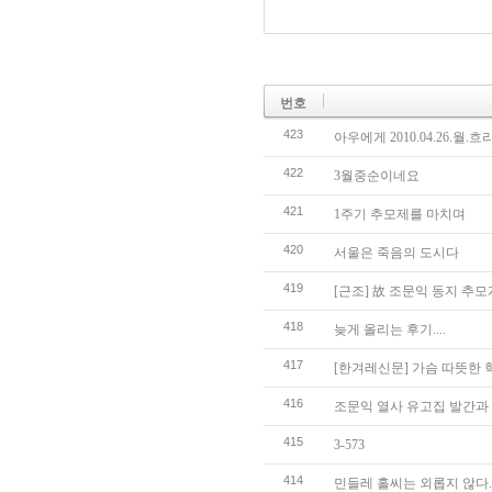
번호
423
아우에게 2010.04.26.월.흐
422
3월중순이네요
421
1주기 추모제를 마치며
420
서울은 죽음의 도시다
419
[근조] 故 조문익 동지 추
418
늦게 올리는 후기....
417
[한겨레신문] 가슴 따뜻한
416
조문익 열사 유고집 발간과
415
3-573
414
민들레 홀씨는 외롭지 않다.