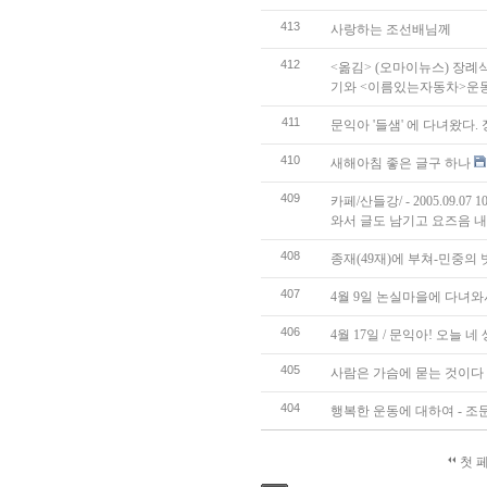
413
사랑하는 조선배님께
412
<옮김> (오마이뉴스) 장례
기와 <이름있는자동차>운
411
문익아 '들샘' 에 다녀왔다
410
새해아침 좋은 글구 하나
409
카페/산들강/ - 2005.09.
와서 글도 남기고 요즈음 내
408
종재(49재)에 부쳐-민중의 벗
407
4월 9일 논실마을에 다녀와
406
4월 17일 / 문익아! 오늘 네
405
사람은 가슴에 묻는 것이다
404
행복한 운동에 대하여 - 조
첫 