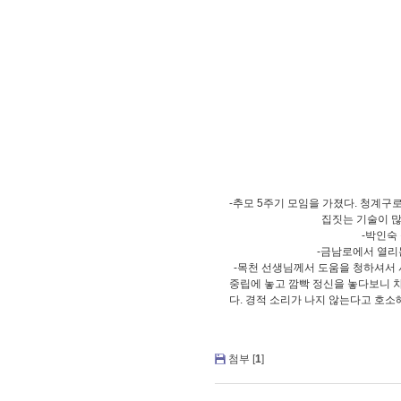
-추모 5주기 모임을 가졌다. 청계구
집짓는 기술이 많
-박인숙
-금남로에서 열리
-목천 선생님께서 도움을 청하셔서
중립에 놓고 깜빡 정신을 놓다보니 차
다. 경적 소리가 나지 않는다고 호소
첨부 [
1
]