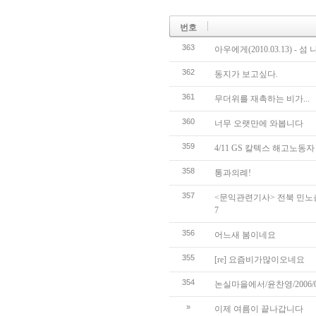
번호
363
아우에게(2010.03.13) - 섬
362
동지가 보고싶다.
361
무더위를 재촉하는 비가...
360
너무 오랫만에 와봅니다
359
4/11 GS 칼텍스 해고노동자
358
통과의례!
357
<문익관련기사> 전북 민노총
7
356
어느새 봄이네요
355
[re] 요즘비가많이오네요
354
논실마을에서/윤찬영/2006/0
»
이제 여름이 끝나갑니다