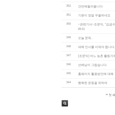
352
간만에들러봅니다
351
기분이 정말 우울하네요
350
<관련기사>조문익, "김금수
09.01
349
오늘 문득..
348
새해 인사를 이제야 합니다.
347
[조문익] 어느 농촌 활동가
346
선배님이 그립습니다.
345
홈페이지 활용방안에 대해
344
행복한 운동을 위하여
첫 
검색