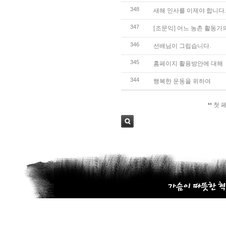
348
새해 인사를 이제야 합니다.
347
[조문익] 어느 농촌 활동가
346
선배님이 그립습니다.
345
홈페이지 활용방안에 대해
344
행복한 운동을 위하여
첫 
검색