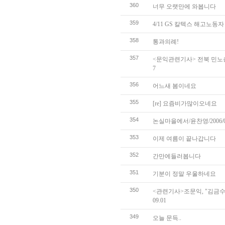
360
너무 오랫만에 와봅니다
359
4/11 GS 칼텍스 해고노동자
358
통과의례!
357
<문익관련기사> 전북 민노총
7
356
어느새 봄이네요
355
[re] 요즘비가많이오네요
354
논실마을에서/윤찬영/2006/0
353
이제 여름이 끝나갑니다
352
간만에들러봅니다
351
기분이 정말 우울하네요
350
<관련기사>조문익, "김금수
09.01
349
오늘 문득..