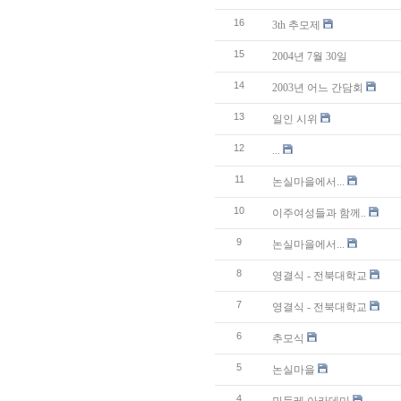
16
3th 추모제
15
2004년 7월 30일
14
2003년 어느 간담회
13
일인 시위
12
...
11
논실마을에서...
10
이주여성들과 함께..
9
논실마을에서...
8
영결식 - 전북대학교
7
영결식 - 전북대학교
6
추모식
5
논실마을
4