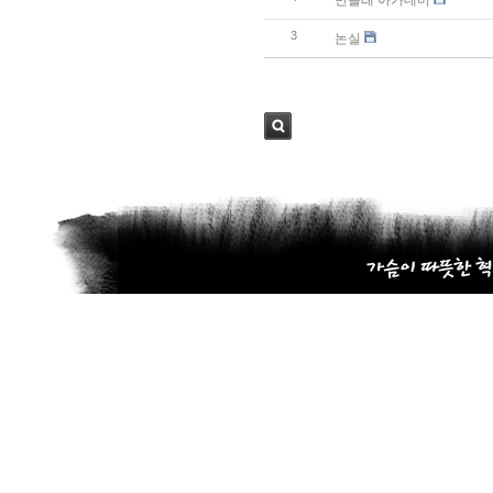
민들레 아카데미
3
논실
검색