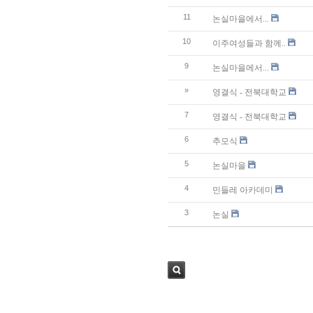
11
논실마을에서...
10
이주여성들과 함께..
9
논실마을에서...
»
영결식 - 전북대학교
7
영결식 - 전북대학교
6
추모식
5
논실마을
4
민들레 아카데미
3
논실
검색